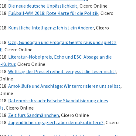
2018
Die neue deutsche Unpässlichkeit
, Cicero Online
2018
Fußball-WM 2018: Rote Karte für die Politik
, Cicero
2018
Künstliche Intelligenz: Ich ist ein Anderer
, Cicero
2018
Özil, Gündogan und Erdogan: Geht’s raus und spielt’s
l!
, Cicero Online
2018
Literatur-Nobelpreis, Echo und ESC: Absage an die
-Kultur,
Cicero Online
2018
Welttag der Pressefreiheit: vergesst die Leser nicht!
,
 Online
2018
Amokläufe und Anschläge: Wir terrorisieren uns selbst
,
 Online
2018
Datenmissbrauch: Falsche Skandalisierung eines
ls
, Cicero Online
2018
Zeit fürs Sandmännchen
, Cicero Online
2018
Jugendliche: engagiert, aber demokratiefern?
, Cicero