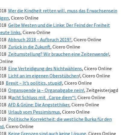
2018
Wer die Kindheit retten will, muss das Erwachsensein
digen
, Cicero Online
2018
Gelbe Westen und die Linke: Der Feind der Freiheit
eute links
, Cicero Online
2018
Abbruch 2018 – Aufbruch 2019?
, Cicero Online
2018
Zurück in die Zukunft
, Cicero Online
2018
Zeitumstellung? Wir brauchen eine Zeitenwende!
,
 Online
2018
Eine Verteidigung des Nichtwählens
, Cicero Online
2018
Licht an im eigenen Oberstübchen
!, Cicero Online
018
Brexit – It’s politics, stupid!
, Cicero Online
2018
Organspende ja – Organabgabe nein!
, Zeitgeisterjagd
2018 M
acht Schluss mit „Carpe diem“!
, Cicero Online
2018
AfD & Grüne: Die Angstethiker
, Cicero Online
2018
Urlaub vom Pessimismus
, Cicero Online
2018
Politische Korrektheit: die westliche Burka für den
nd
, Cicero Online
2018
Keine Grenzen sind auch keine Lösung
, Cicero Online