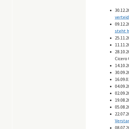
30.12.
vertei
09.12.
steht h
25.11.
11.11.
28.10.
Cicero
14.10.
30.09.
16.09.
04.09.
02.09.
19.08.
05.08.
22.07.
Versta
08.07.