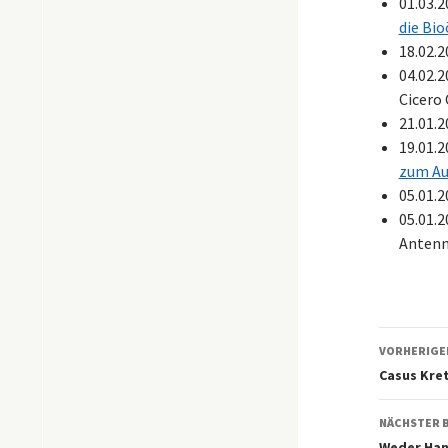
01.03.
die Bi
18.02.
04.02.
Cicero
21.01.
19.01.
zum Au
05.01.
05.01.
Antenn
Beitr
VORHERIGE
Casus Kret
NÄCHSTER 
Weder Han