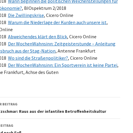
2018
Wann beginnen die politischen Weichenstellungen für
oökonomie?
, BIOspektrum 2/2018
2018
Die Zwillingskrise
, Cicero Online
2018
Warum die Niederlage der Kurden auch unsere ist
,
 Online
2018
Abweichendes klärt den Blick
, Cicero Online
2018
Der WochenWahnsinn: Zeitgeisterstunde – Anleitung
sbruch aus der Stag-Nation
, Antenne Frankfurt
2018
Wo sind die Straßenpolitiker?
, Cicero Online
2018
Der WochenWahnsinn: Ein Sportverein ist keine Partei
,
e Frankfurt, Achse des Guten
agsnavigation
R BEITRAG
zschmar: Raus aus der infantilen Betroffenheitskultur
BEITRAG
d noch Fuß