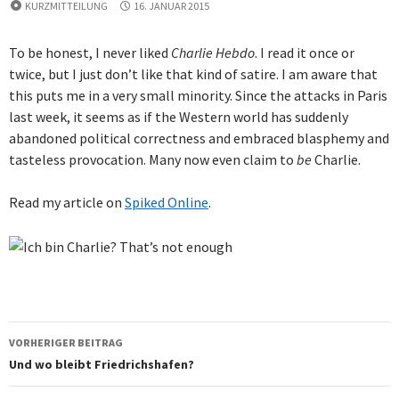
KURZMITTEILUNG
16. JANUAR 2015
To be honest, I never liked
Charlie Hebdo
. I read it once or
twice, but I just don’t like that kind of satire. I am aware that
this puts me in a very small minority. Since the attacks in Paris
last week, it seems as if the Western world has suddenly
abandoned political correctness and embraced blasphemy and
tasteless provocation. Many now even claim to
be
Charlie.
Read my article on
Spiked Online
.
Beitragsnavigation
VORHERIGER BEITRAG
Und wo bleibt Friedrichshafen?