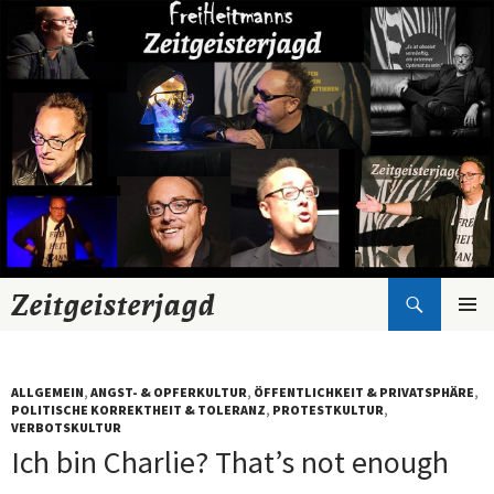
Suchen
Zeitgeisterjagd
Zum
Inhalt
springen
ALLGEMEIN
,
ANGST- & OPFERKULTUR
,
ÖFFENTLICHKEIT & PRIVATSPHÄRE
,
POLITISCHE KORREKTHEIT & TOLERANZ
,
PROTESTKULTUR
,
VERBOTSKULTUR
Ich bin Charlie? That’s not enough