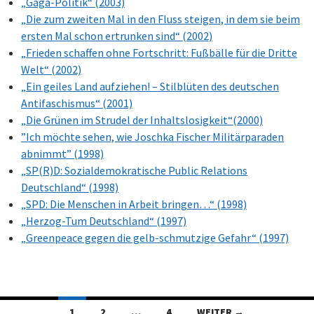
„Gaga-Politik“ (2003)
„Die zum zweiten Mal in den Fluss steigen, in dem sie beim
ersten Mal schon ertrunken sind“ (2002)
„Frieden schaffen ohne Fortschritt: Fußbälle für die Dritte
Welt“ (2002)
„Ein geiles Land aufziehen! – Stilblüten des deutschen
Antifaschismus“ (2001)
„Die Grünen im Strudel der Inhaltslosigkeit“(2000)
”Ich möchte sehen, wie Joschka Fischer Militärparaden
abnimmt” (1998)
„SP(R)D: Sozialdemokratische Public Relations
Deutschland“ (1998)
„SPD: Die Menschen in Arbeit bringen…“ (1998)
„Herzog-Tum Deutschland“ (1997)
„Greenpeace gegen die gelb-schmutzige Gefahr“ (1997)
Beitragsnavigation
1
2
…
4
WEITER →