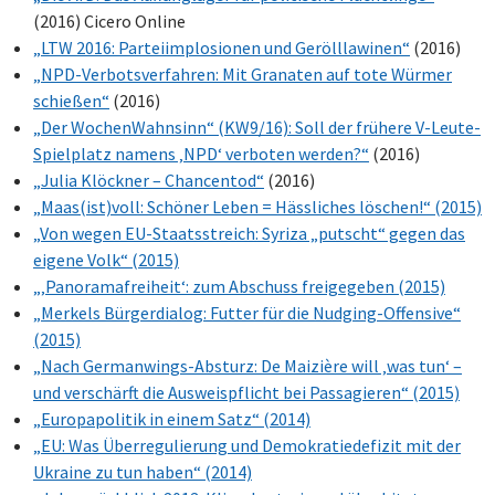
(2016) Cicero Online
„LTW 2016: Parteiimplosionen und Gerölllawinen“
(2016)
„NPD-Verbotsverfahren: Mit Granaten auf tote Würmer
schießen“
(2016)
„Der WochenWahnsinn“ (KW9/16): Soll der frühere V-Leute-
Spielplatz namens ‚NPD‘ verboten werden?“
(2016)
„Julia Klöckner – Chancentod“
(2016)
„Maas(ist)voll: Schöner Leben = Hässliches löschen!“ (2015)
„Von wegen EU-Staatsstreich: Syriza „putscht“ gegen das
eigene Volk“ (2015)
„‚Panoramafreiheit‘: zum Abschuss freigegeben (2015)
„Merkels Bürgerdialog: Futter für die Nudging-Offensive“
(2015)
„Nach Germanwings-Absturz: De Maizière will ‚was tun‘ –
und verschärft die Ausweispflicht bei Passagieren“ (2015)
„Europapolitik in einem Satz“ (2014)
„EU: Was Überregulierung und Demokratiedefizit mit der
Ukraine zu tun haben“ (2014)