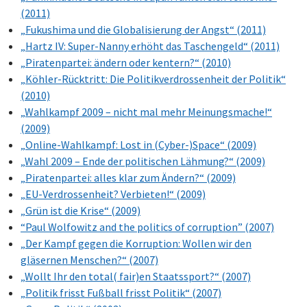
(2011)
„Fukushima und die Globalisierung der Angst“ (2011)
„Hartz IV: Super-Nanny erhöht das Taschengeld“ (2011)
„Piratenpartei: ändern oder kentern?“ (2010)
„Köhler-Rücktritt: Die Politikverdrossenheit der Politik“
(2010)
„Wahlkampf 2009 – nicht mal mehr Meinungsmache!“
(2009)
„Online-Wahlkampf: Lost in (Cyber-)Space“ (2009)
„Wahl 2009 – Ende der politischen Lähmung?“ (2009)
„Piratenpartei: alles klar zum Ändern?“ (2009)
„EU-Verdrossenheit? Verbieten!“ (2009)
„Grün ist die Krise“ (2009)
“Paul Wolfowitz and the politics of corruption” (2007)
„Der Kampf gegen die Korruption: Wollen wir den
gläsernen Menschen?“ (2007)
„Wollt Ihr den total( fair)en Staatssport?“ (2007)
„Politik frisst Fußball frisst Politik“ (2007)