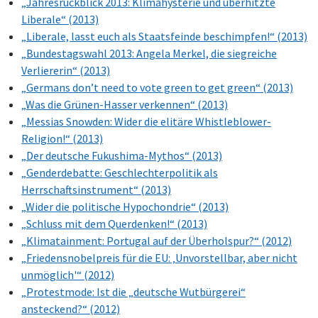
„Jahresrückblick 2013: Klimahysterie und überhitzte
Liberale“ (2013)
„Liberale, lasst euch als Staatsfeinde beschimpfen!“ (2013)
„Bundestagswahl 2013: Angela Merkel, die siegreiche
Verliererin“ (2013)
„Germans don’t need to vote green to get green“ (2013)
„Was die Grünen-Hasser verkennen“ (2013)
„Messias Snowden: Wider die elitäre Whistleblower-
Religion!“ (2013)
„Der deutsche Fukushima-Mythos“ (2013)
„Genderdebatte: Geschlechterpolitik als
Herrschaftsinstrument“ (2013)
„Wider die politische Hypochondrie“ (2013)
„Schluss mit dem Querdenken!“ (2013)
„Klimatainment: Portugal auf der Überholspur?“ (2012)
„Friedensnobelpreis für die EU: ‚Unvorstellbar, aber nicht
unmöglich'“ (2012)
„Protestmode: Ist die „deutsche Wutbürgerei“
ansteckend?“ (2012)