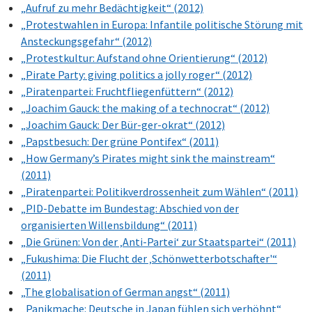
„Aufruf zu mehr Bedächtigkeit“ (2012)
„Protestwahlen in Europa: Infantile politische Störung mit
Ansteckungsgefahr“ (2012)
„Protestkultur: Aufstand ohne Orientierung“ (2012)
„Pirate Party: giving politics a jolly roger“ (2012)
„Piratenpartei: Fruchtfliegenfüttern“ (2012)
„Joachim Gauck: the making of a technocrat“ (2012)
„Joachim Gauck: Der Bür-ger-okrat“ (2012)
„Papstbesuch: Der grüne Pontifex“ (2011)
„How Germany’s Pirates might sink the mainstream“
(2011)
„Piratenpartei: Politikverdrossenheit zum Wählen“ (2011)
„PID-Debatte im Bundestag: Abschied von der
organisierten Willensbildung“ (2011)
„Die Grünen: Von der ‚Anti-Partei‘ zur Staatspartei“ (2011)
„Fukushima: Die Flucht der ‚Schönwetterbotschafter'“
(2011)
„The globalisation of German angst“ (2011)
„Panikmache: Deutsche in Japan fühlen sich verhöhnt“