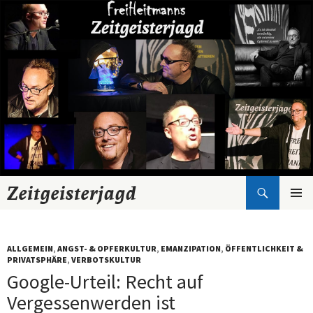
Suchen
Zeitgeisterjagd
Zum
Inhalt
springen
ALLGEMEIN
,
ANGST- & OPFERKULTUR
,
EMANZIPATION
,
ÖFFENTLICHKEIT &
PRIVATSPHÄRE
,
VERBOTSKULTUR
Google-Urteil: Recht auf
Vergessenwerden ist