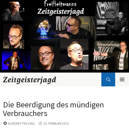
Suchen
Zeitgeisterjagd
Zum
Inhalt
springen
Die Beerdigung des mündigen
Verbrauchers
KURZMITTEILUNG
10. FEBRUAR 2015