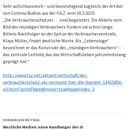
Sehr aufschlussreich – und beunruhigend zugleich, der Artikel
von Corinna Budras aus der F.A.Z. vom 10.2.2015:
„Die Verbraucherschützer … sind begeistert. Die Abkehr vom
Bild des mündigen Verbrauchers fordern sie schon lange.
Billens Nachfolger an der Spitze der Verbraucherzentrale,
Klaus Müller, findet deutliche Worte. Als „Lebenslüge“
bezeichnet er das Konstrukt des „mündigen Verbrauchers“ –
das zentrale Leitbild, das das Wirtschaftsleben jahrzehntelang
geprägt hat.“
http://www.faz.net/aktuell/wirtschaft/der-
verbraucherschutz-als-vormund-fuer-die-buerger-13415856-
p3.html?printPagedArticle=true#pageIndex_3
Beitragsnavigation
VORHERIGER BEITRAG
Westliche Medien: naive Handlanger des IS