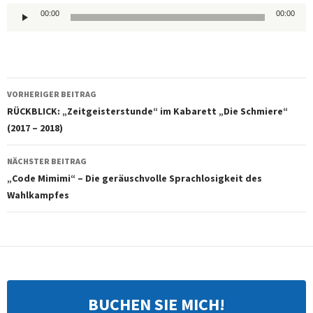
Audio-
00:00
00:00
Player
Beitragsnavigation
VORHERIGER BEITRAG
RÜCKBLICK: „Zeitgeisterstunde“ im Kabarett „Die Schmiere“
(2017 – 2018)
NÄCHSTER BEITRAG
„Code Mimimi“ – Die geräuschvolle Sprachlosigkeit des
Wahlkampfes
BUCHEN SIE MICH!