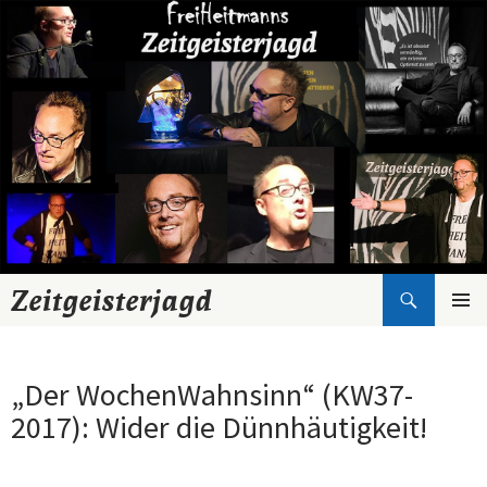
Suchen
Zeitgeisterjagd
Zum
Inhalt
springen
„Der WochenWahnsinn“ (KW37-
2017): Wider die Dünnhäutigkeit!