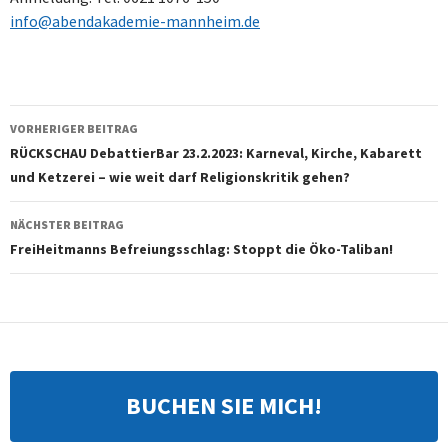
info@abendakademie-mannheim.de
Beitragsnavigation
VORHERIGER BEITRAG
RÜCKSCHAU DebattierBar 23.2.2023: Karneval, Kirche, Kabarett
und Ketzerei – wie weit darf Religionskritik gehen?
NÄCHSTER BEITRAG
FreiHeitmanns Befreiungsschlag: Stoppt die Öko-Taliban!
BUCHEN SIE MICH!