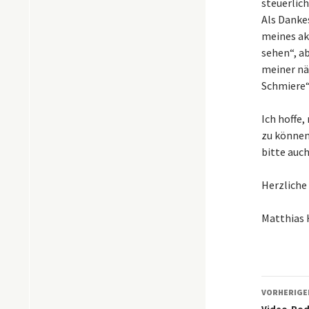
steuerlich
Als Danke
meines ak
sehen“, ab
meiner nä
Schmiere“
Ich hoffe
zu können.
bitte auch
Herzliche
Matthias 
Beitr
VORHERIGE
Video-Pod