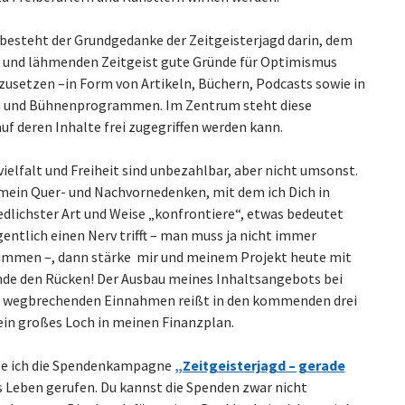
r besteht der Grundgedanke der Zeitgeisterjagd darin, dem
 und lähmenden Zeitgeist gute Gründe für Optimismus
usetzen –in Form von Artikeln, Büchern, Podcasts sowie in
 und Bühnenprogrammen. Im Zentrum steht diese
uf deren Inhalte frei zugegriffen werden kann.
elfalt und Freiheit sind unbezahlbar, aber nicht umsonst.
mein Quer- und Nachvornedenken, mit dem ich Dich in
edlichster Art und Weise „konfrontiere“, etwas bedeutet
entlich einen Nerv trifft – man muss ja nicht immer
immen –, dann stärke mir und meinem Projekt heute mit
nde den Rücken! Der Ausbau meines Inhaltsangebots bei
h wegbrechenden Einnahmen reißt in den kommenden drei
in großes Loch in meinen Finanzplan.
e ich die Spendenkampagne
„Zeitgeisterjagd – gerade
s Leben gerufen. Du kannst die Spenden zwar nicht