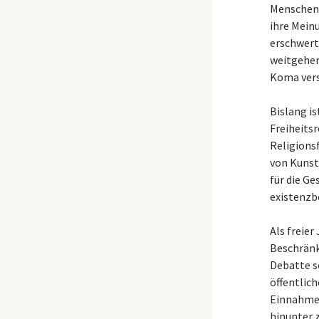
Menschen 
ihre Meinu
erschwert
weitgehen
Koma vers
Bislang is
Freiheits
Religionsf
von Kunst
für die Ge
existenzb
Als freier
Beschränk
Debatte so
öffentlich
Einnahmen
hinunter 