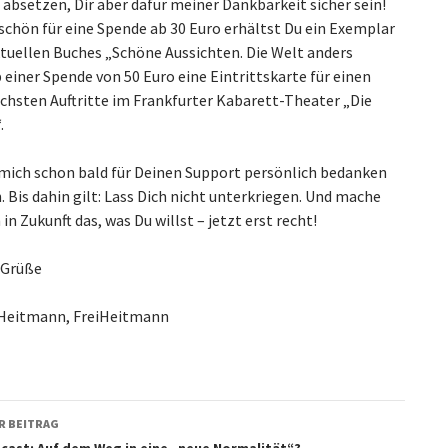
 absetzen, Dir aber dafür meiner Dankbarkeit sicher sein!
schön für eine Spende ab 30 Euro erhältst Du ein Exemplar
tuellen Buches „Schöne Aussichten. Die Welt anders
 einer Spende von 50 Euro eine Eintrittskarte für einen
chsten Auftritte im Frankfurter Kabarett-Theater „Die
.
, mich schon bald für Deinen Support persönlich bedanken
 Bis dahin gilt: Lass Dich nicht unterkriegen. Und mache
 in Zukunft das, was Du willst – jetzt erst recht!
 Grüße
Heitmann, FreiHeitmann
agsnavigation
R BEITRAG
cast: Auf dem Weg in eine „neue Normalität“?