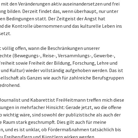
mit den Veränderungen aktiv auseinandersetzen und frei
ng bilden. Derzeit findet das, wenn überhaupt, nur unter
en Bedingungen statt. Der Zeitgeist der Angst hat
d die Kontrolle übernommen und das kulturelle Leben ins
etzt.
t völlig offen, wann die Beschränkungen unserer
rechte (Bewegungs-, Reise-, Versammlungs-, Gewerbe-,
reiheit sowie Freiheit der Bildung, Forschung, Lehre und
 und Kultur) wieder vollständig aufgehoben werden. Das ist
sellschaft als Ganzes wie auch für zahlreiche Berufsgruppen
edrohend.
 Journalist und Kabarettist FreiHeitmann treffen mich diese
ungen in mehrfacher Hinsicht: Gerade jetzt, wo die offene
 wichtig wäre, sind sowohl der publizistische als auch der
e Raum stark geschrumpft. Dies gilt auch für meine
, und es ist unklar, ob Fördermaßnahmen tatsächlich bis
zu Freiberuflern und Künstlern wirken werden.