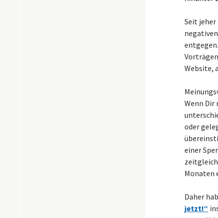
Seit jehe
negativen
entgegenz
Vorträgen
Website, a
Meinungsvi
Wenn Dir 
unterschi
oder geleg
übereinst
einer Spe
zeitgleic
Monaten e
Daher hab
jetzt!“
in