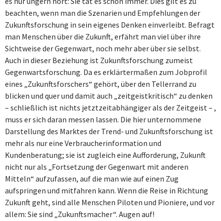
es nur ungern hört: Sie tat es schon immer. Dies gilt es zu
beachten, wenn man die Szenarien und Empfehlungen der
Zukunftsforschung in sein eigenes Denken einverleibt. Befragt
man Menschen über die Zukunft, erfährt man viel über ihre
Sichtweise der Gegenwart, noch mehr aber über sie selbst.
Auch in dieser Beziehung ist Zukunftsforschung zumeist
Gegenwartsforschung. Da es erklärtermaßen zum Jobprofil
eines „Zukunftsforschers“ gehört, über den Tellerrand zu
blicken und quer und damit auch „zeitgeistkritisch“ zu denken
– schließlich ist nichts jetztzeitabhängiger als der Zeitgeist – ,
muss er sich daran messen lassen. Die hier unternommene
Darstellung des Marktes der Trend- und Zukunftsforschung ist
mehr als nur eine Verbraucherinformation und
Kundenberatung; sie ist zugleich eine Aufforderung, Zukunft
nicht nur als „Fortsetzung der Gegenwart mit anderen
Mitteln“ aufzufassen, auf die man wie auf einen Zug
aufspringen und mitfahren kann. Wenn die Reise in Richtung
Zukunft geht, sind alle Menschen Piloten und Pioniere, und vor
allem: Sie sind „Zukunftsmacher“. Augen auf!