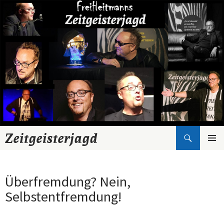
Suchen
Zeitgeisterjagd
Zum
Inhalt
springen
Überfremdung? Nein,
Selbstentfremdung!