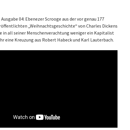
0 Ausgabe 04: Ebenezer Scrooge aus der vor genau 177
röffentlichten „Weihnachtsgeschichte“ von Charles Dickens
e in all seiner Menschenverachtung weniger ein Kapitalist
ehr eine Kreuzung aus Robert Habeck und Karl Lauterbach.