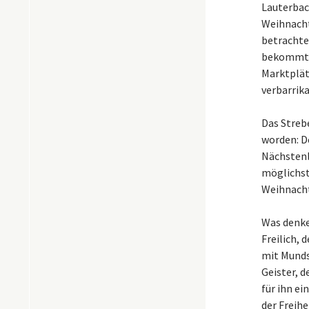
Lauterbac
Weihnacht
betrachten
bekommt, 
Marktplätz
verbarrika
Das Streb
worden: D
Nächstenl
möglichst
Weihnacht
Was denke
Freilich, 
mit Munds
Geister, 
für ihn ei
der Freihe