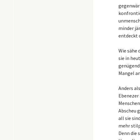
gegenwärt
konfronti
unmenschl
minder jä
entdeckt d
Wie sähe 
sie in heu
genügend 
Mangel an
Anders al
Ebenezer 
Menschenf
Abscheu g
all sie si
mehr stil
Denn die s