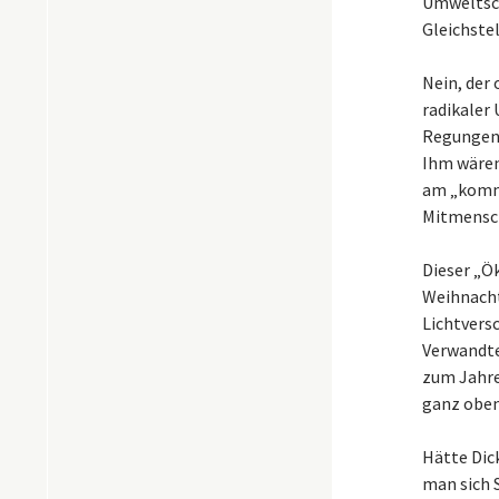
Umweltsch
Gleichste
Nein, der
radikaler
Regungen, 
Ihm wären
am „komme
Mitmensch
Dieser „Ö
Weihnacht
Lichtvers
Verwandte
zum Jahre
ganz oben 
Hätte Dic
man sich 