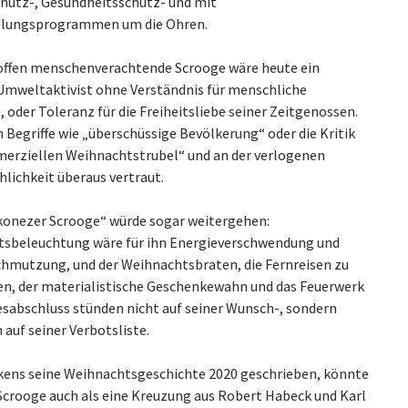
utz-, Gesundheitsschutz- und mit
llungsprogrammen um die Ohren.
 offen menschenverachtende Scrooge wäre heute ein
 Umweltaktivist ohne Verständnis für menschliche
oder Toleranz für die Freiheitsliebe seiner Zeitgenossen.
 Begriffe wie „überschüssige Bevölkerung“ oder die Kritik
rziellen Weihnachtstrubel“ und an der verlogenen
lichkeit überaus vertraut.
konezer Scrooge“ würde sogar weitergehen:
sbeleuchtung wäre für ihn Energieverschwendung und
chmutzung, und der Weihnachtsbraten, die Fernreisen zu
n, der materialistische Geschenkewahn und das Feuerwerk
sabschluss stünden nicht auf seiner Wunsch-, sondern
auf seiner Verbotsliste.
kens seine Weihnachtsgeschichte 2020 geschrieben, könnte
Scrooge auch als eine Kreuzung aus Robert Habeck und Karl