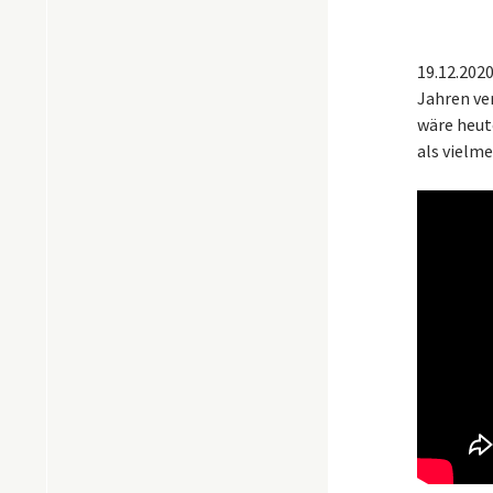
19.12.202
Jahren ve
wäre heut
als vielm