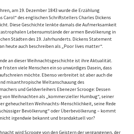
ahren, am 19. Dezember 1843 wurde die Erzählung
 Carol“ des englischen Schriftstellers Charles Dickens
licht. Diese Geschichte lenkte damals die Aufmerksamkeit
atastrophalen Lebensumstände der armen Bevölkerung in
schen Städten des 19. Jahrhunderts. Dickens Statement
n heute auch beschreiben als „Poor lives matter“.
de an dieser Weihnachtsgeschichte ist ihre Aktualität.
 fristen viele Menschen ein so unwürdiges Dasein, dass
aufschreien möchte. Ebenso verbreitet ist aber auch die
und misanthropische Weltanschauung des
machers und Geldverleihers Ebenezer Scrooge: Dessen
 von Weihnachten als „kommerzieller Humbug“, seiner
 der geheuchelten Weihnachts-Menschlichkeit, seine Rede
schüssiger Bevölkerung“ oder Überbevölkerung – kommt
 nicht irgendwie bekannt und brandaktuell vor?
ihnacht wird Scrooge von den Geistern der vergangenen, der