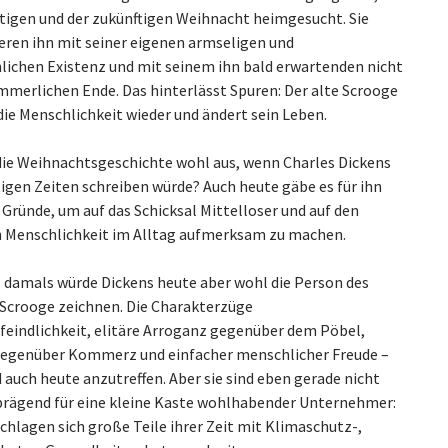
igen und der zukünftigen Weihnacht heimgesucht. Sie
eren ihn mit seiner eigenen armseligen und
ichen Existenz und mit seinem ihn bald erwartenden nicht
mmerlichen Ende. Das hinterlässt Spuren: Der alte Scrooge
ie Menschlichkeit wieder und ändert sein Leben.
die Weihnachtsgeschichte wohl aus, wenn Charles Dickens
tigen Zeiten schreiben würde? Auch heute gäbe es für ihn
Gründe, um auf das Schicksal Mittelloser und auf den
 Menschlichkeit im Alltag aufmerksam zu machen.
s damals würde Dickens heute aber wohl die Person des
Scrooge zeichnen. Die Charakterzüge
eindlichkeit, elitäre Arroganz gegenüber dem Pöbel,
egenüber Kommerz und einfacher menschlicher Freude –
nd auch heute anzutreffen. Aber sie sind eben gerade nicht
prägend für eine kleine Kaste wohlhabender Unternehmer:
chlagen sich große Teile ihrer Zeit mit Klimaschutz-,