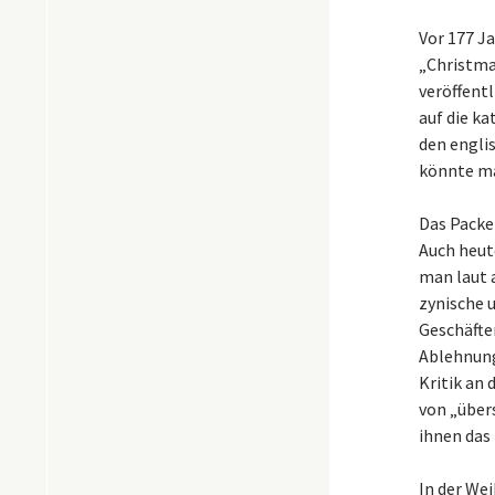
Vor 177 J
„Christmas
veröffent
auf die k
den engli
könnte ma
Das Packen
Auch heute
man laut 
zynische 
Geschäfte
Ablehnung
Kritik an
von „über
ihnen das
In der We