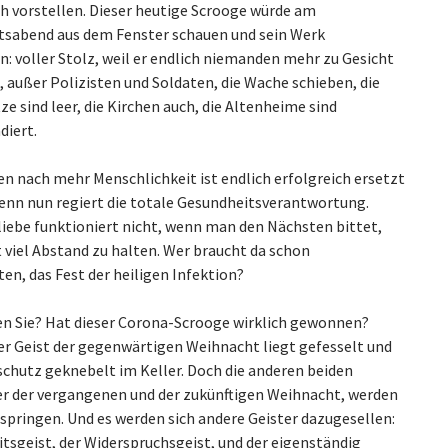
h vorstellen. Dieser heutige Scrooge würde am
sabend aus dem Fenster schauen und sein Werk
: voller Stolz, weil er endlich niemanden mehr zu Gesicht
außer Polizisten und Soldaten, die Wache schieben, die
e sind leer, die Kirchen auch, die Altenheime sind
diert.
en nach mehr Menschlichkeit ist endlich erfolgreich ersetzt
enn nun regiert die totale Gesundheitsverantwortung.
iebe funktioniert nicht, wenn man den Nächsten bittet,
 viel Abstand zu halten. Wer braucht da schon
en, das Fest der heiligen Infektion?
n Sie? Hat dieser Corona-Scrooge wirklich gewonnen?
der Geist der gegenwärtigen Weihnacht liegt gefesselt und
chutz geknebelt im Keller. Doch die anderen beiden
der der vergangenen und der zukünftigen Weihnacht, werden
nspringen. Und es werden sich andere Geister dazugesellen:
itsgeist, der Widerspruchsgeist, und der eigenständig