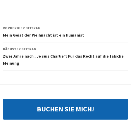
Beitragsnavigation
VORHERIGER BEITRAG
Mein Geist der Weihnacht ist ein Humanist
NÄCHSTER BEITRAG
Zwei Jahre nach „Je suis Charlie“: Für das Recht auf die falsche
Meinung
BUCHEN SIE MICH!