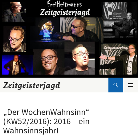
Suchen
Zeitgeisterjagd
Zum
Inhalt
springen
„Der WochenWahnsinn“
(KW52/2016): 2016 – ein
Wahnsinnsjahr!