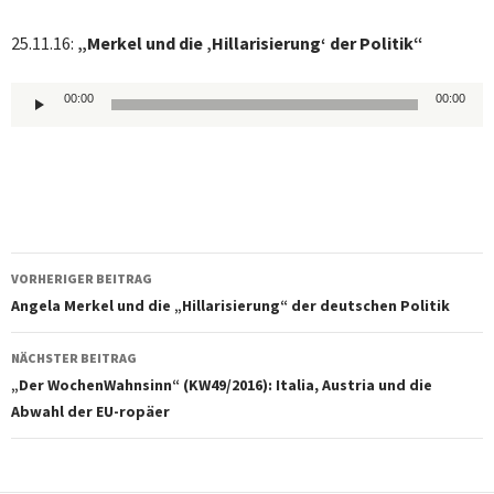
25.11.16:
„Merkel und die ‚Hillarisierung‘ der Politik“
Audio-
00:00
00:00
Player
Beitragsnavigation
VORHERIGER BEITRAG
Angela Merkel und die „Hillarisierung“ der deutschen Politik
NÄCHSTER BEITRAG
„Der WochenWahnsinn“ (KW49/2016): Italia, Austria und die
Abwahl der EU-ropäer