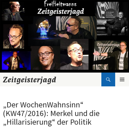
Suchen
Zeitgeisterjagd
Zum
Inhalt
springen
„Der WochenWahnsinn“
(KW47/2016): Merkel und die
„Hillarisierung“ der Politik