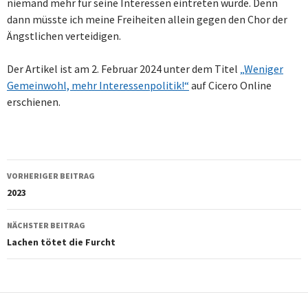
niemand mehr für seine Interessen eintreten würde. Denn
dann müsste ich meine Freiheiten allein gegen den Chor der
Ängstlichen verteidigen.
Der Artikel ist am 2. Februar 2024 unter dem Titel
„Weniger
Gemeinwohl, mehr Interessenpolitik!“
auf Cicero Online
erschienen.
Beitragsnavigation
VORHERIGER BEITRAG
2023
NÄCHSTER BEITRAG
Lachen tötet die Furcht