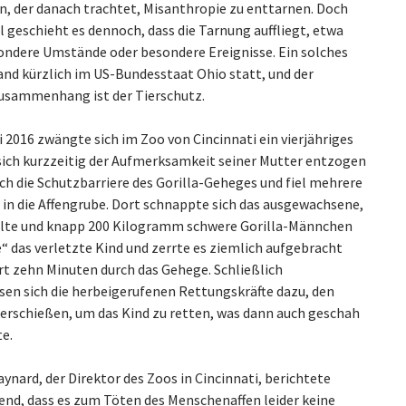
, der danach trachtet, Misanthropie zu enttarnen. Doch
geschieht es dennoch, dass die Tarnung auffliegt, etwa
ondere Umstände oder besondere Ereignisse. Ein solches
and kürzlich im US-Bundesstaat Ohio statt, und der
sammenhang ist der Tierschutz.
 2016 zwängte sich im Zoo von Cincinnati ein vierjähriges
 sich kurzzeitig der Aufmerksamkeit seiner Mutter entzogen
ch die Schutzbarriere des Gorilla-Geheges und fiel mehrere
 in die Affengrube. Dort schnappte sich das ausgewachsene,
alte und knapp 200 Kilogramm schwere Gorilla-Männchen
 das verletzte Kind und zerrte es ziemlich aufgebracht
ert zehn Minuten durch das Gehege. Schließlich
sen sich die herbeigerufenen Rettungskräfte dazu, den
u erschießen, um das Kind zu retten, was dann auch geschah
e.
nard, der Direktor des Zoos in Cincinnati, berichtete
end, dass es zum Töten des Menschenaffen leider keine