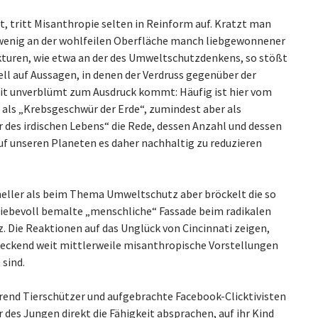
, tritt Misanthropie selten in Reinform auf. Kratzt man
 wenig an der wohlfeilen Oberfläche manch liebgewonnener
turen, wie etwa an der des Umweltschutzdenkens, so stößt
ll auf Aussagen, in denen der Verdruss gegenüber der
t unverblümt zum Ausdruck kommt: Häufig ist hier vom
als „Krebsgeschwür der Erde“, zumindest aber als
r des irdischen Lebens“ die Rede, dessen Anzahl und dessen
auf unseren Planeten es daher nachhaltig zu reduzieren
eller als beim Thema Umweltschutz aber bröckelt die so
liebevoll bemalte „menschliche“ Fassade beim radikalen
. Die Reaktionen auf das Unglück von Cincinnati zeigen,
reckend weit mittlerweile misanthropische Vorstellungen
 sind.
end Tierschützer und aufgebrachte Facebook-Clicktivisten
 des Jungen direkt die Fähigkeit absprachen, auf ihr Kind