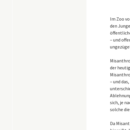
Im Zoo von
den Junge
öffentlic
– und offe
ungezügel
Misanthro
der heutig
Misanthro
– und das,
unterschi
Ablehnung
sich, je 
solche di
Da Misant