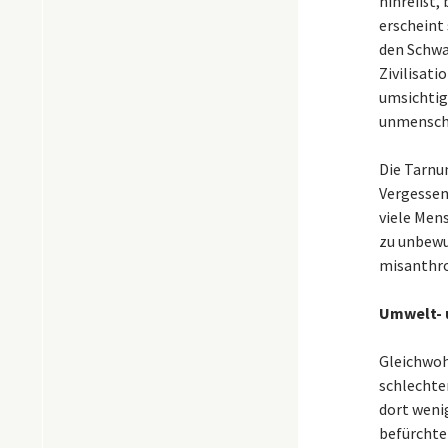
hinreißt,
erscheint 
den Schwa
Zivilisat
umsichtig
unmenschl
Die Tarnun
Vergessenh
viele Men
zu unbewu
misanthro
Umwelt- u
Gleichwoh
schlechter
dort wenig
befürchten