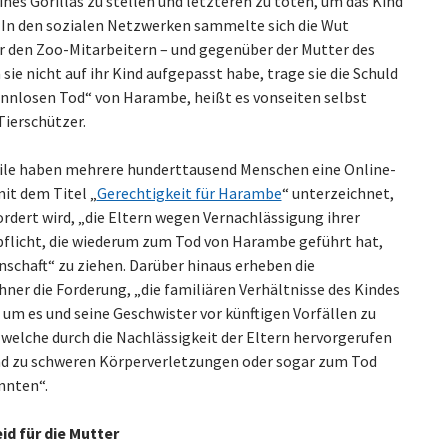
ines Gorillas zu stellen und letzteren zu töten, um das Kind
. In den sozialen Netzwerken sammelte sich die Wut
 den Zoo-Mitarbeitern – und gegenüber der Mutter des
 sie nicht auf ihr Kind aufgepasst habe, trage sie die Schuld
sinnlosen Tod“ von Harambe, heißt es vonseiten selbst
Tierschützer.
ile haben mehrere hunderttausend Menschen eine Online-
it dem Titel „
Gerechtigkeit für Harambe
“ unterzeichnet,
ordert wird, „die Eltern wegen Vernachlässigung ihrer
pflicht, die wiederum zum Tod von Harambe geführt hat,
nschaft“ zu ziehen. Darüber hinaus erheben die
ner die Forderung, „die familiären Verhältnisse des Kindes
 um es und seine Geschwister vor künftigen Vorfällen zu
 welche durch die Nachlässigkeit der Eltern hervorgerufen
d zu schweren Körperverletzungen oder sogar zum Tod
nnten“.
eid für die Mutter