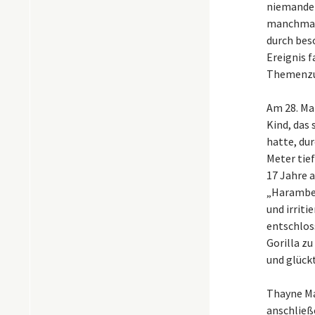
niemanden
manchmal 
durch bes
Ereignis f
Themenzu
Am 28. Mai
Kind, das
hatte, dur
Meter tief
17 Jahre 
„Harambe“
und irriti
entschlos
Gorilla z
und glückt
Thayne May
anschließ