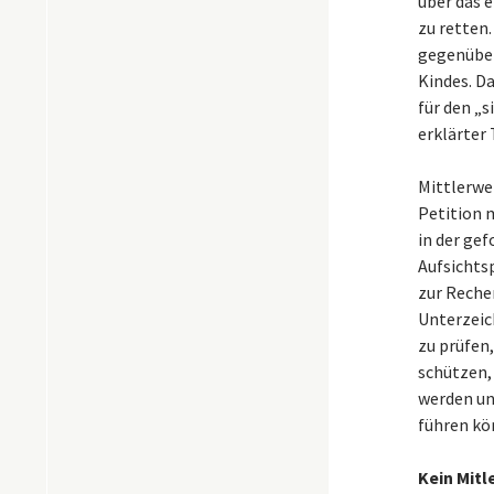
über das e
zu retten
gegenüber
Kindes. Da
für den „
erklärter 
Mittlerwe
Petition m
in der gef
Aufsichts
zur Reche
Unterzeich
zu prüfen,
schützen,
werden un
führen kö
Kein Mitl