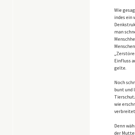
Wie gesagt
indes ein
Denkstruk
man schne
Menschhei
Menschen 
„Zerstöre
Einfluss 
gelte.
Noch schn
bunt und 
Tierschutz
wie ersch
verbreitet
Denn währ
der Mutter