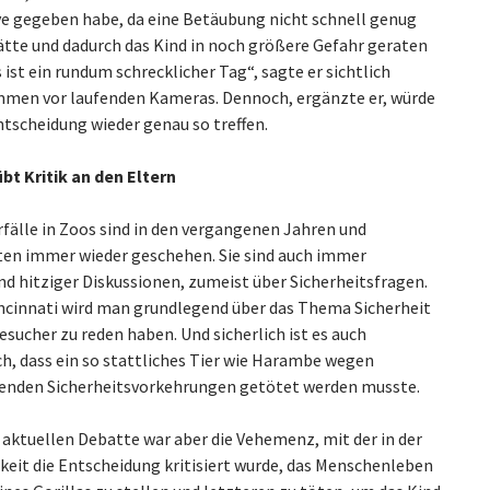
ve gegeben habe, da eine Betäubung nicht schnell genug
ätte und dadurch das Kind in noch größere Gefahr geraten
 ist ein rundum schrecklicher Tag“, sagte er sichtlich
en vor laufenden Kameras. Dennoch, ergänzte er, würde
ntscheidung wieder genau so treffen.
übt Kritik an den Eltern
rfälle in Zoos sind in den vergangenen Jahren und
en immer wieder geschehen. Sie sind auch immer
d hitziger Diskussionen, zumeist über Sicherheitsfragen.
incinnati wird man grundlegend über das Thema Sicherheit
sucher zu reden haben. Und sicherlich ist es auch
ch, dass ein so stattliches Tier wie Harambe wegen
enden Sicherheitsvorkehrungen getötet werden musste.
 aktuellen Debatte war aber die Vehemenz, mit der in der
keit die Entscheidung kritisiert wurde, das Menschenleben