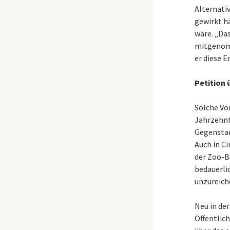
Alternati
gewirkt h
wäre. „Das
mitgenomm
er diese E
Petition 
Solche Vo
Jahrzehnt
Gegenstan
Auch in C
der Zoo-Be
bedauerli
unzureich
Neu in der
Öffentlich