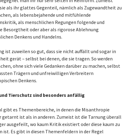
 begegnet man ihr nur sehr selten in Reinform. Zumeist
sie als ihr glattes Gegenteil, nämlich als Zugewandtheit zu
chen, als lebensbejahende und mitfühlende
ionskritik, als menschlichen Regungen folgende und
e Besorgtheit oder aber als rigorose Ablehnung
ichen Denkens und Handelns.
g ist zuweilen so gut, dass sie nicht auffällt und sogar in
eit gerät – selbst bei denen, die sie tragen. So werden
schen, ohne sich viele Gedanken darüber zu machen, selbst
ssten Trägern und unfreiwilligen Verbreitern
pischen Denkens.
nd Tierschutz sind besonders anfällig
l gibt es Themenbereiche, in denen die Misanthropie
 getarnt ist als in anderen. Zumeist ist die Tarnung überall
er ausgefeilt, wo kaum Kritik existiert oder diese kaum zu
 ist. Es gibt in diesen Themenfeldern in der Regel