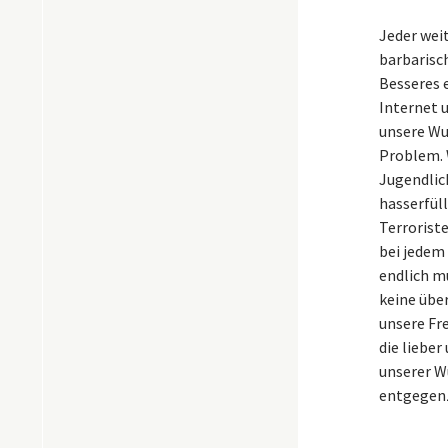
Jeder wei
barbarisch
Besseres 
Internet u
unsere Wut
Problem. 
Jugendlic
hasserfüll
Terroriste
bei jedem
endlich m
keine übe
unsere Fre
die lieber
unserer Wu
entgegenz