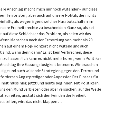
tere Anschlag macht mich nur noch wütender – auf diese
en Terroristen, aber auch auf unsere Politik, der nichts
einfällt, als wegen irgendwelcher Hassbotschaften im
nsere Freiheitsrechte zu beschneiden. Ganz so, als sei
 auf diese Schlächter das Problem, als seien wir das
Wenn Menschen nach der Ermordung von mehr als 20
hen auf einem Pop-Konzert nicht wütend und auch
t sind, wann denn dann? Es ist kei
n Verbrechen, diese
n zu hassen! Ich kann es nicht mehr hören, wenn Politiker
 Anschlag ihre Fassungslosigkeit beteuern. Wir brauchen
utige und auch wütende Strategien gegen den Terror und
rforderten Angstprediger oder Anpassler. Der Einsatz für
iheit muss hier, jetzt und heute beginnen. Mit Politikern,
 uns den Mund verbieten oder aber versuchen, auf der Welle
t zu reiten, anstatt sich den Feinden der Freiheit
ustellen, wird das nicht klappen …