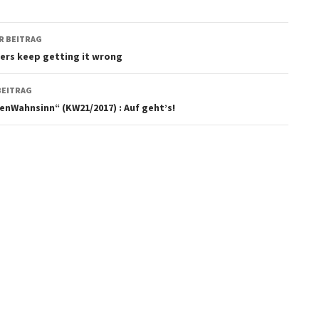
agsnavigation
R BEITRAG
ers keep getting it wrong
BEITRAG
nWahnsinn“ (KW21/2017) : Auf geht’s!