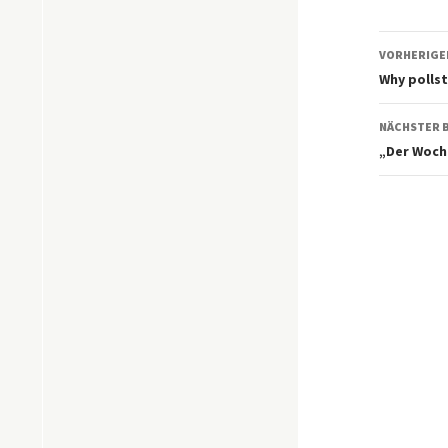
Beitr
VORHERIGE
Why pollst
NÄCHSTER 
„Der Woche