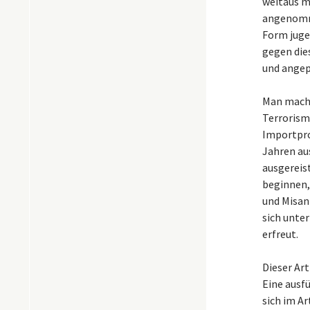
weitaus m
angenomme
Form jugen
gegen dies
und angep
Man macht
Terrorism
Importpro
Jahren au
ausgereis
beginnen,
und Misan
sich unte
erfreut.
Dieser Art
Eine ausfü
sich im Ar