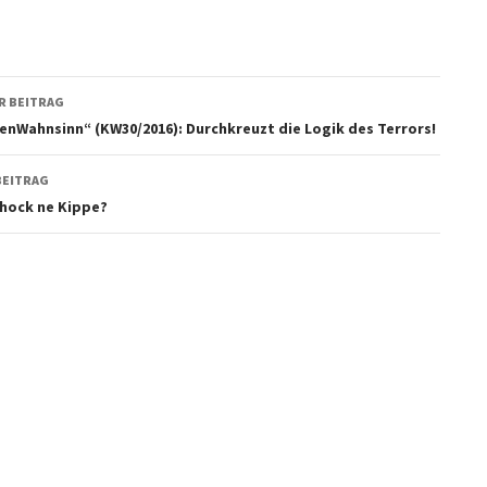
agsnavigation
R BEITRAG
nWahnsinn“ (KW30/2016): Durchkreuzt die Logik des Terrors!
BEITRAG
chock ne Kippe?