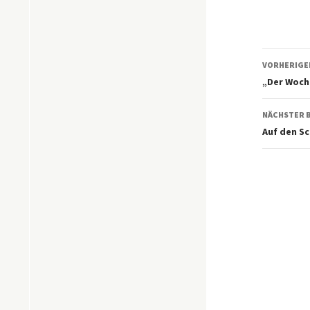
Beitr
VORHERIGE
„Der Woche
NÄCHSTER 
Auf den S