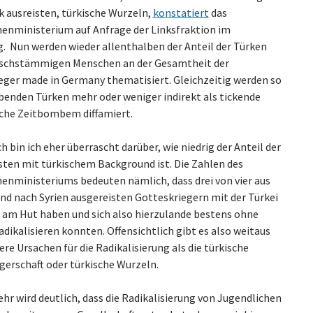
k ausreisten, türkische Wurzeln,
konstatiert
das
enministerium auf Anfrage der Linksfraktion im
. Nun werden wieder allenthalben der Anteil der Türken
ischstämmigen Menschen an der Gesamtheit der
eger made in Germany thematisiert. Gleichzeitig werden so
ebenden Türken mehr oder weniger indirekt als tickende
sche Zeitbombem diffamiert.
h bin ich eher überrascht darüber, wie niedrig der Anteil der
sten mit türkischem Background ist. Die Zahlen des
enministeriums bedeuten nämlich, dass drei von vier aus
nd nach Syrien ausgereisten Gotteskriegern mit der Türkei
s am Hut haben und sich also hierzulande bestens ohne
dikalisieren konnten. Offensichtlich gibt es also weitaus
re Ursachen für die Radikalisierung als die türkische
gerschaft oder türkische Wurzeln.
r wird deutlich, dass die Radikalisierung von Jugendlichen