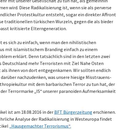
ehr mit unserer Gesellschaft zu tun hat, als gemeinhin
n wird. Diese Radikalisierung ist, wenn sie als perverse
dlicher Protestkultur entsteht, sogar ein direkter Affront
e traditionellen türkischen Wurzeln, gegen die als bieder
asst kritisierte Elterngeneration.
 es sich zu einfach, wenn man den nihilistischen
us mit islamistischem Branding einfach zu einem
blem erklärt. Denn tatsächlich sind in den letzten zwei
s Deutschland mehr Terroristen mit Ziel Nahe Osten
t als ihnen von dort entgegenkamen. Wir sollten endlich
 darüber nachzudenken, was unsere hiesige Misstrauens-
thropiekultur mit dem barbarischen Terror zu tun hat, der
r der Terrormarke „IS“ unserer paranoiden Aufmerksamkeit
ikel ist am 18.08.2016 in der
BFT Bürgerzeitung
erschienen.
hrliche Analyse der Radikalisierung in Westeuropa findet
tikel
„Hausgemachter Terrorismus“
.