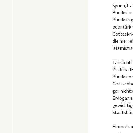
Syrien/Ira
Bundesinn
Bundestag
oder türk
Gotteskri
die hier l
islamisti
Tatsächlic
Dschihadi
Bundesinn
Deutschla
gar nicht
Erdogan ra
gewichtige
Staatsbür
Einmal meh