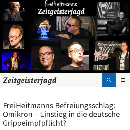
Suchen
Zeitgeisterjagd
Zum
Inhalt
springen
FreiHeitmanns Befreiungsschlag:
Omikron – Einstieg in die deutsche
Grippeimpfpflicht?