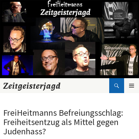
Suchen
Zeitgeisterjagd
Zum
Inhalt
springen
FreiHeitmanns Befreiungsschlag:
Freiheitsentzug als Mittel gegen
Judenhass?