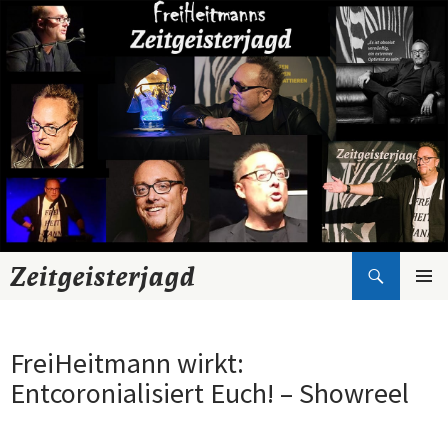
Suchen
Zeitgeisterjagd
Zum
Inhalt
springen
FreiHeitmann wirkt:
Entcoronialisiert Euch! – Showreel