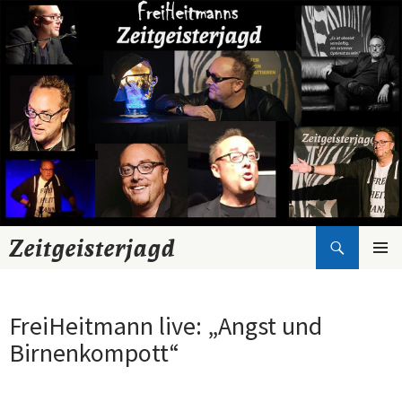
Suchen
Zeitgeisterjagd
Zum
Inhalt
springen
FreiHeitmann live: „Angst und
Birnenkompott“