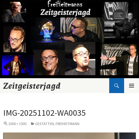
Suchen
Zeitgeisterjagd
Zum
Inhalt
springen
IMG-20251102-WA0035
2000 × 1500
GESTATTEN, FREIHEITMANN