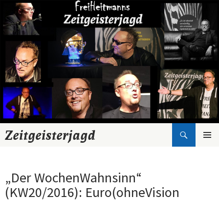
Suchen
Zeitgeisterjagd
Zum
Inhalt
springen
„Der WochenWahnsinn“
(KW20/2016): Euro(ohneVision